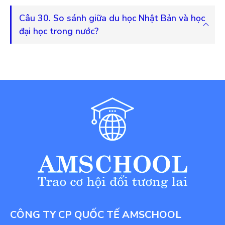
Câu 30. So sánh giữa du học Nhật Bản và học
đại học trong nước?
CÔNG TY CP QUỐC TẾ AMSCHOOL