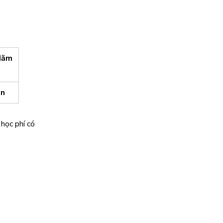
Năm
ên
học phí có