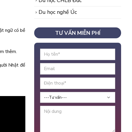
Du học CHLB Đức
Du học nghề Úc
ật ngữ có bề
TƯ VẤN MIỄN PHÍ
àm thêm.
gười Nhật để