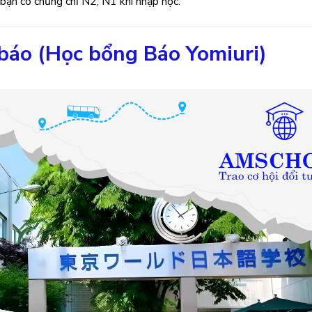
 bạn có chứng chỉ N2, N1 khi nhập học.
 báo (Học bổng Báo Yomiuri)