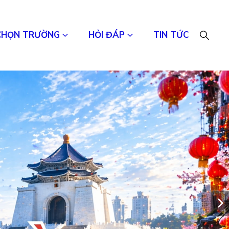
CHỌN TRƯỜNG
HỎI ĐÁP
TIN TỨC