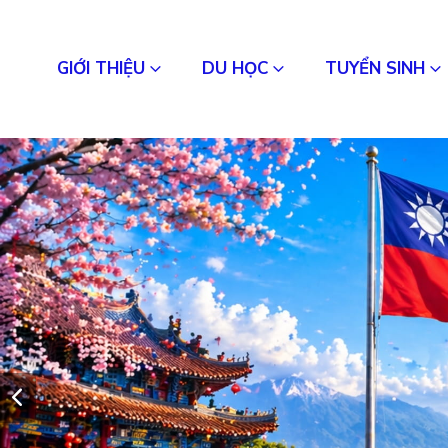
GIỚI THIỆU
DU HỌC
TUYỂN SINH